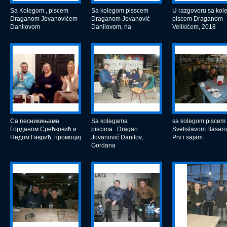
Sa Kolegom , piscem
Sa kolegom pisscem
U razgovoru sa ko
Draganom Jovanovićem
Draganom Jovanović
piscem Draganom
Danilovom
Danilovom, na
Velikićem, 2018
Са песникињама
Sa kolegama
sa kolegom piscem
Горданом Срећковић и
piscima...Dragan
Svetislavom Basar
Недом Гаврић, промоциј
Jovanović Danilov,
Prv i sajam
Gordana