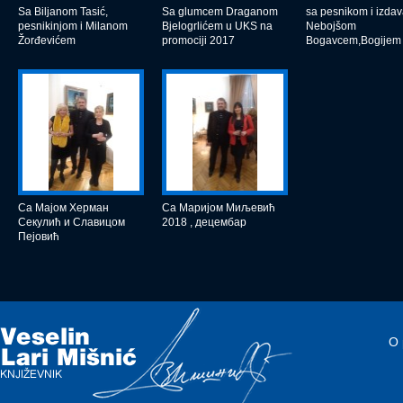
Sa Biljanom Tasić,
Sa glumcem Draganom
sa pesnikom i izda
pesnikinjom i Milanom
Bjelogrlićem u UKS na
Nebojšom
Žorđevićem
promociji 2017
Bogavcem,Bogijem
Са Мајом Херман
Са Маријом Миљевић
Секулић и Славицом
2018 , децембар
Пејовић
O 