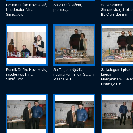
Pesnik Duško Novaković,
Sa v. Otaševićem,
Sa Veselinom
i moderator. Nina
promocija
Simonoviće, direkt
Simić...foto
BLIC-a i idejnim
Pesnik Duško Novaković,
Sa Tanjom Nježić,
Sa kolegom i pisce
imoderator. Nina
novinarkom Blica. Sajam
Igorem
Simić...foto
Pisaca 2018
Marojevićem...Saja
Pisaca,2018