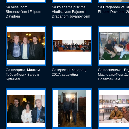
Sa Veselinom
Sa kolegama piscima
Sa Draganom Veliki
Simonovićem i Filipom
Vladislavom Bajcem i
Filipom Davidom, 2
Davidom
Draganom Jovanovićem
Са писцима, Милком
Сатирикон, Коларац
Са песницима...В
Грбовићем и Вањом
2017. децембра
Mасловарићем, Д
Булићем
Новаковићем