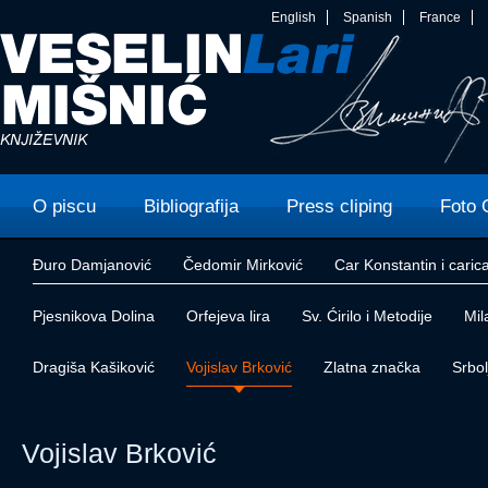
English
Spanish
France
O piscu
Bibliografija
Press cliping
Foto 
Đuro Damjanović
Čedomir Mirković
Car Konstantin i caric
Pjesnikova Dolina
Orfejeva lira
Sv. Ćirilo i Metodije
Mil
Dragiša Kašiković
Vojislav Brković
Zlatna značka
Srbol
Vojislav Brković