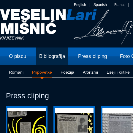
English
Spanish
France
O piscu
Bibliografija
Press cliping
Foto 
Romani
Pripovetke
Poezija
Aforizmi
Eseji i kritike
Press cliping