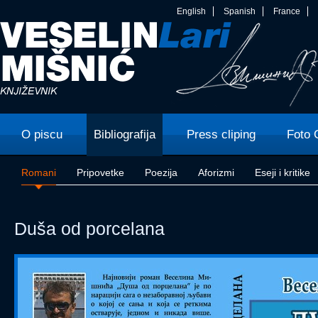
English
Spanish
France
O piscu
Bibliografija
Press cliping
Foto 
Romani
Pripovetke
Poezija
Aforizmi
Eseji i kritike
Duša od porcelana